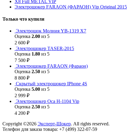
Х8 Full METAL VIP
Электрошокер FARAON (ФАРАОН) Vip Original 2015
Только что купили
Электрошок Молния YB-1319 Х7
Оценка
2.00
из 5
2 600
₽
Электрошокер TASER-2015
Оценка
1.80
из 5
7 500
₽
Электрошокер FARAON (Фараон)
Оценка
2.50
из 5
8 800
₽
Скрытый электрошокер IPhone 4S
Оценка
5.00
из 5
2 999
₽
Электрошокер Оса H-1104 Vip
Оценка
2.50
из 5
4 200
₽
Copyright ©2026
Эксперт-Шокер
. All rights reserved.
Телефон для заказа товара: +7 (499) 322-07-59