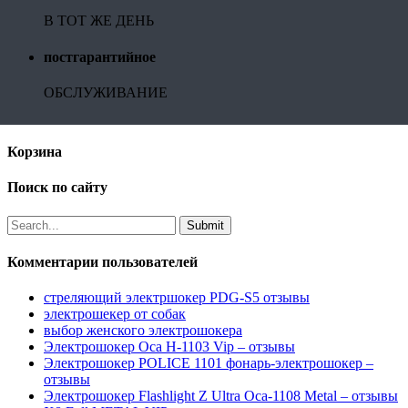
В ТОТ ЖЕ ДЕНЬ
постгарантийное
ОБСЛУЖИВАНИЕ
Корзина
Поиск по сайту
Комментарии пользователей
стреляющий электршокер PDG-S5 отзывы
электрошекер от собак
выбор женского электрошокера
Электрошокер Оса H-1103 Vip – отзывы
Электрошокер POLICE 1101 фонарь-электрошокер –
отзывы
Электрошокер Flashlight Z Ultra Оса-1108 Metal – отзывы