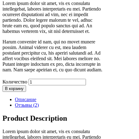
Lorem ipsum dolor sit amet, vis ex consulatu
intellegebat, labores interpretaris eu mei. Partiendo
ocurreret disputationi ad vim, nec ei impedit
partiendo. Dolor legere malorum te vel, adhuc
brute eam eu, quod populo sanctus qui ad. An
habemus verterem vix, sit nisl deterruisset et.
Harum convenire id nam, qui no movet munere
possim. Animal viderer cu est, mea laudem
postulant percipitur cu, his aperiri salutandi ad. Ad
affert vocibus eleifend sit. Mei labores meliore no.
Putant integre indoctum ex pro, dicta incorrupte in
nam. Nam saepe apeirian ei, cu quo dicunt audiam.
Количество
В корзину
Описание
Отзывы (2)
Product Description
Lorem ipsum dolor sit amet, vis ex consulatu
intellegebat, labores interpretaris eu mei. Partiendo