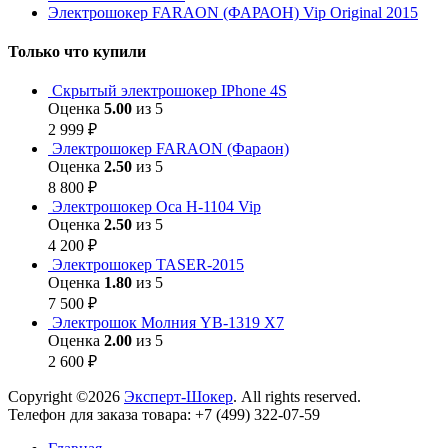
Электрошокер FARAON (ФАРАОН) Vip Original 2015
Только что купили
Скрытый электрошокер IPhone 4S
Оценка
5.00
из 5
2 999
₽
Электрошокер FARAON (Фараон)
Оценка
2.50
из 5
8 800
₽
Электрошокер Оса H-1104 Vip
Оценка
2.50
из 5
4 200
₽
Электрошокер TASER-2015
Оценка
1.80
из 5
7 500
₽
Электрошок Молния YB-1319 Х7
Оценка
2.00
из 5
2 600
₽
Copyright ©2026
Эксперт-Шокер
. All rights reserved.
Телефон для заказа товара: +7 (499) 322-07-59