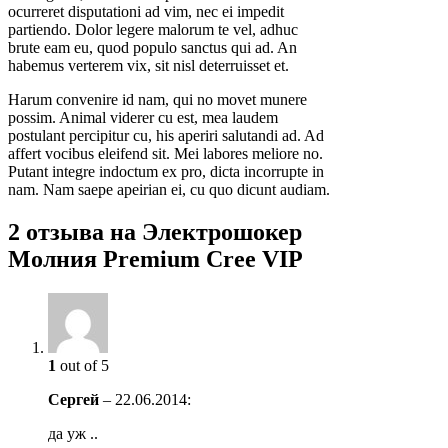
ocurreret disputationi ad vim, nec ei impedit
partiendo. Dolor legere malorum te vel, adhuc
brute eam eu, quod populo sanctus qui ad. An
habemus verterem vix, sit nisl deterruisset et.
Harum convenire id nam, qui no movet munere
possim. Animal viderer cu est, mea laudem
postulant percipitur cu, his aperiri salutandi ad. Ad
affert vocibus eleifend sit. Mei labores meliore no.
Putant integre indoctum ex pro, dicta incorrupte in
nam. Nam saepe apeirian ei, cu quo dicunt audiam.
2 отзыва на
Электрошокер
Молния Premium Cree VIP
1
out of 5
Сергей
–
22.06.2014
:
да уж ..