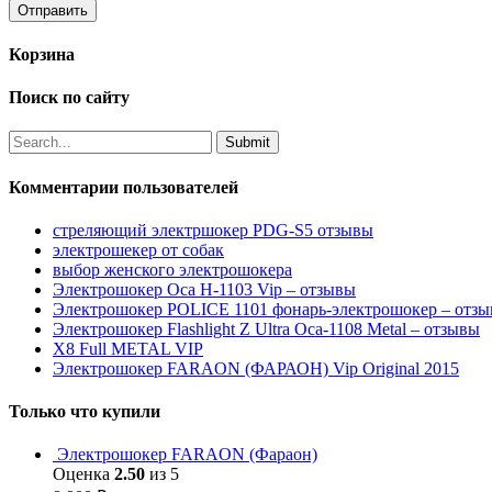
Корзина
Поиск по сайту
Комментарии пользователей
стреляющий электршокер PDG-S5 отзывы
электрошекер от собак
выбор женского электрошокера
Электрошокер Оса H-1103 Vip – отзывы
Электрошокер POLICE 1101 фонарь-электрошокер – отз
Электрошокер Flashlight Z Ultra Оса-1108 Metal – отзывы
Х8 Full METAL VIP
Электрошокер FARAON (ФАРАОН) Vip Original 2015
Только что купили
Электрошокер FARAON (Фараон)
Оценка
2.50
из 5