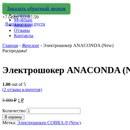
Заказать обратный звонок
Главная
+7 (499) 322-07-59
Мужские
Ваша корзина пуста
Женские
Отзывы
Контакты
Главная
›
Женские
› Электрошокер ANACONDA (New)
Распродажа!
Электрошокер ANACONDA (
1.00
out of 5
(
2
отзыва клиентов)
5 000
₽
1
₽
Количество
В корзину
Метка:
Электрошокер COBRA-9 (New)
.