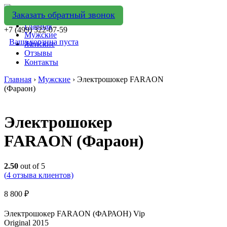
Заказать обратный звонок
Главная
+7 (499) 322-07-59
Мужские
Ваша корзина пуста
Женские
Отзывы
Контакты
Главная
›
Мужские
› Электрошокер FARAON
(Фараон)
Электрошокер
FARAON (Фараон)
2.50
out of 5
(
4
отзыва клиентов)
8 800
₽
Электрошокер FARAON (ФАРАОН) Vip
Original 2015