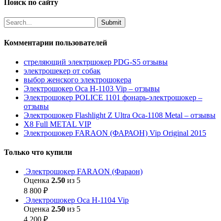
Поиск по сайту
Комментарии пользователей
стреляющий электршокер PDG-S5 отзывы
электрошекер от собак
выбор женского электрошокера
Электрошокер Оса H-1103 Vip – отзывы
Электрошокер POLICE 1101 фонарь-электрошокер –
отзывы
Электрошокер Flashlight Z Ultra Оса-1108 Metal – отзывы
Х8 Full METAL VIP
Электрошокер FARAON (ФАРАОН) Vip Original 2015
Только что купили
Электрошокер FARAON (Фараон)
Оценка
2.50
из 5
8 800
₽
Электрошокер Оса H-1104 Vip
Оценка
2.50
из 5
4 200
₽