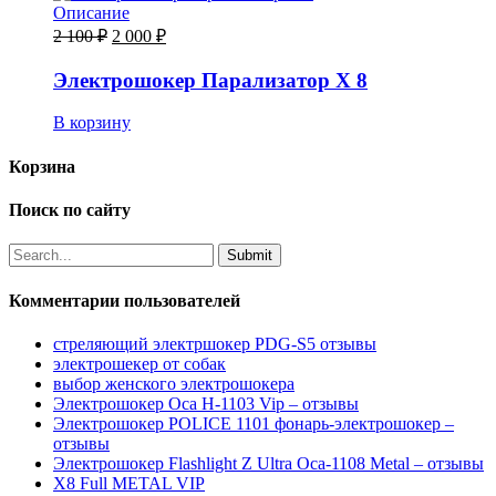
Описание
2 100
₽
2 000
₽
Электрошокер Парализатор X 8
В корзину
Корзина
Поиск по сайту
Комментарии пользователей
стреляющий электршокер PDG-S5 отзывы
электрошекер от собак
выбор женского электрошокера
Электрошокер Оса H-1103 Vip – отзывы
Электрошокер POLICE 1101 фонарь-электрошокер –
отзывы
Электрошокер Flashlight Z Ultra Оса-1108 Metal – отзывы
Х8 Full METAL VIP