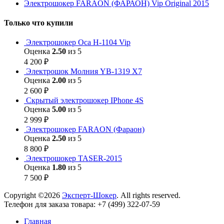
Электрошокер FARAON (ФАРАОН) Vip Original 2015
Только что купили
Электрошокер Оса H-1104 Vip
Оценка
2.50
из 5
4 200
₽
Электрошок Молния YB-1319 Х7
Оценка
2.00
из 5
2 600
₽
Скрытый электрошокер IPhone 4S
Оценка
5.00
из 5
2 999
₽
Электрошокер FARAON (Фараон)
Оценка
2.50
из 5
8 800
₽
Электрошокер TASER-2015
Оценка
1.80
из 5
7 500
₽
Copyright ©2026
Эксперт-Шокер
. All rights reserved.
Телефон для заказа товара: +7 (499) 322-07-59
Главная