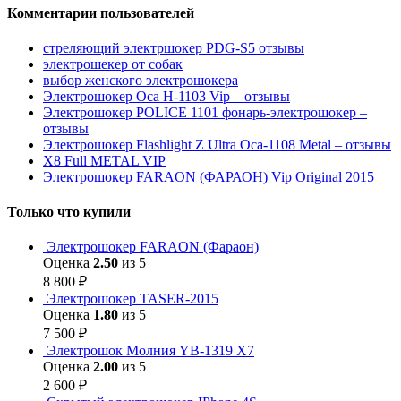
Комментарии пользователей
стреляющий электршокер PDG-S5 отзывы
электрошекер от собак
выбор женского электрошокера
Электрошокер Оса H-1103 Vip – отзывы
Электрошокер POLICE 1101 фонарь-электрошокер –
отзывы
Электрошокер Flashlight Z Ultra Оса-1108 Metal – отзывы
Х8 Full METAL VIP
Электрошокер FARAON (ФАРАОН) Vip Original 2015
Только что купили
Электрошокер FARAON (Фараон)
Оценка
2.50
из 5
8 800
₽
Электрошокер TASER-2015
Оценка
1.80
из 5
7 500
₽
Электрошок Молния YB-1319 Х7
Оценка
2.00
из 5
2 600
₽