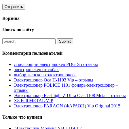
Корзина
Поиск по сайту
Комментарии пользователей
стреляющий электршокер PDG-S5 отзывы
электрошекер от собак
выбор женского электрошокера
Электрошокер Оса H-1103 Vip – отзывы
Электрошокер POLICE 1101 фонарь-электрошокер –
отзывы
Электрошокер Flashlight Z Ultra Оса-1108 Metal – отзывы
Х8 Full METAL VIP
Электрошокер FARAON (ФАРАОН) Vip Original 2015
Только что купили
Электрошок Молния YB-1319 Х7