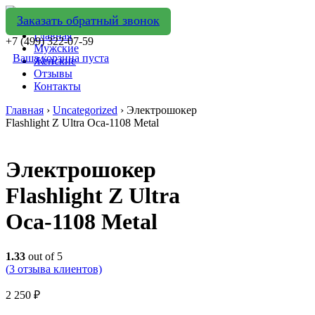
Заказать обратный звонок
Главная
+7 (499) 322-07-59
Мужские
Ваша корзина пуста
Женские
Отзывы
Контакты
Главная
›
Uncategorized
› Электрошокер
Flashlight Z Ultra Оса-1108 Metal
Электрошокер
Flashlight Z Ultra
Оса-1108 Metal
1.33
out of 5
(
3
отзыва клиентов)
2 250
₽