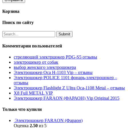
Корзина
Поиск по сайту
Комментарии пользователей
стреляющий электршокер PDG-S5 отзывы
электрошекер от собак
выбор женского электрошокера
Электрошокер Оса H-1103 Vip – отзывы
Электрошокер POLICE 1101 фонарь-электрошокер –
отзывы
Электрошокер Flashlight Z Ultra Оса-1108 Metal – отзывы
Х8 Full METAL VIP
Электрошокер FARAON (ФАРАОН) Vip Original 2015
Только что купили
Электрошокер FARAON (Фараон)
Оценка
2.50
из 5