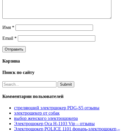
Имя
*
Email
*
Корзина
Поиск по сайту
Комментарии пользователей
стреляющий электршокер PDG-S5 отзывы
электрошекер от собак
выбор женского электрошокера
Электрошокер Оса H-1103 Vip – отзывы
Электрошокер POLICE 1101 фонарь-электрошокер –