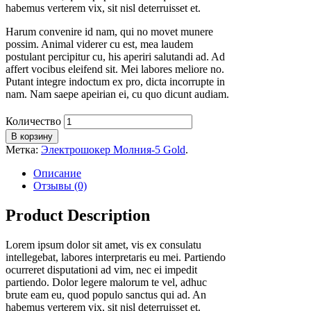
habemus verterem vix, sit nisl deterruisset et.
Harum convenire id nam, qui no movet munere
possim. Animal viderer cu est, mea laudem
postulant percipitur cu, his aperiri salutandi ad. Ad
affert vocibus eleifend sit. Mei labores meliore no.
Putant integre indoctum ex pro, dicta incorrupte in
nam. Nam saepe apeirian ei, cu quo dicunt audiam.
Количество
В корзину
Метка:
Электрошокер Молния-5 Gold
.
Описание
Отзывы (0)
Product Description
Lorem ipsum dolor sit amet, vis ex consulatu
intellegebat, labores interpretaris eu mei. Partiendo
ocurreret disputationi ad vim, nec ei impedit
partiendo. Dolor legere malorum te vel, adhuc
brute eam eu, quod populo sanctus qui ad. An
habemus verterem vix, sit nisl deterruisset et.