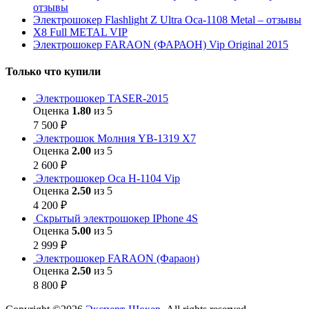
отзывы
Электрошокер Flashlight Z Ultra Оса-1108 Metal – отзывы
Х8 Full METAL VIP
Электрошокер FARAON (ФАРАОН) Vip Original 2015
Только что купили
Электрошокер TASER-2015
Оценка
1.80
из 5
7 500
₽
Электрошок Молния YB-1319 Х7
Оценка
2.00
из 5
2 600
₽
Электрошокер Оса H-1104 Vip
Оценка
2.50
из 5
4 200
₽
Скрытый электрошокер IPhone 4S
Оценка
5.00
из 5
2 999
₽
Электрошокер FARAON (Фараон)
Оценка
2.50
из 5
8 800
₽