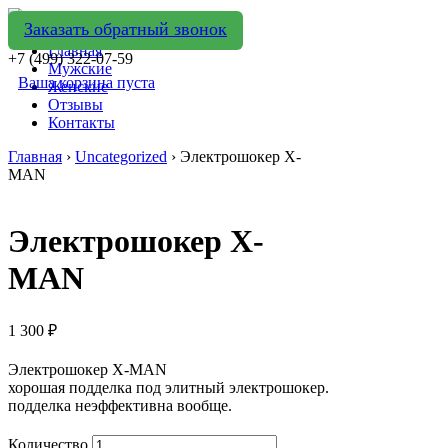
Заказать обратный звонок
Главная
+7 (499) 322-07-59
Мужские
Ваша корзина пуста
Женские
Отзывы
Контакты
Главная
›
Uncategorized
› Электрошокер X-
MAN
Электрошокер X-
MAN
1 300
₽
Электрошокер X-MAN
хорошая подделка под элитный электрошокер.
подделка неэффективна вообще.
Количество