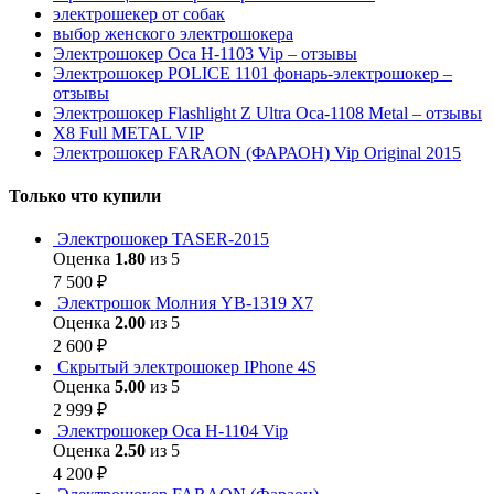
электрошекер от собак
выбор женского электрошокера
Электрошокер Оса H-1103 Vip – отзывы
Электрошокер POLICE 1101 фонарь-электрошокер –
отзывы
Электрошокер Flashlight Z Ultra Оса-1108 Metal – отзывы
Х8 Full METAL VIP
Электрошокер FARAON (ФАРАОН) Vip Original 2015
Только что купили
Электрошокер TASER-2015
Оценка
1.80
из 5
7 500
₽
Электрошок Молния YB-1319 Х7
Оценка
2.00
из 5
2 600
₽
Скрытый электрошокер IPhone 4S
Оценка
5.00
из 5
2 999
₽
Электрошокер Оса H-1104 Vip
Оценка
2.50
из 5
4 200
₽