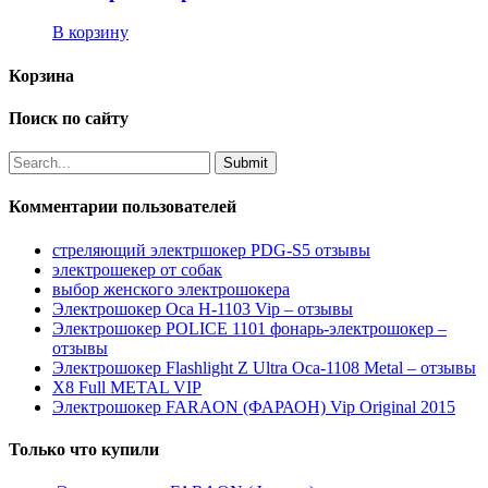
В корзину
Корзина
Поиск по сайту
Комментарии пользователей
стреляющий электршокер PDG-S5 отзывы
электрошекер от собак
выбор женского электрошокера
Электрошокер Оса H-1103 Vip – отзывы
Электрошокер POLICE 1101 фонарь-электрошокер –
отзывы
Электрошокер Flashlight Z Ultra Оса-1108 Metal – отзывы
Х8 Full METAL VIP
Электрошокер FARAON (ФАРАОН) Vip Original 2015
Только что купили