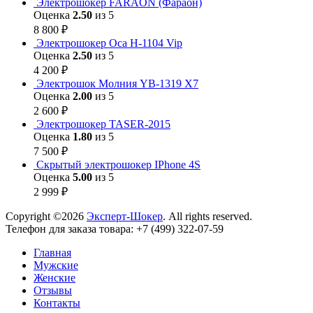
Электрошокер FARAON (Фараон)
Оценка
2.50
из 5
8 800
₽
Электрошокер Оса H-1104 Vip
Оценка
2.50
из 5
4 200
₽
Электрошок Молния YB-1319 Х7
Оценка
2.00
из 5
2 600
₽
Электрошокер TASER-2015
Оценка
1.80
из 5
7 500
₽
Скрытый электрошокер IPhone 4S
Оценка
5.00
из 5
2 999
₽
Copyright ©2026
Эксперт-Шокер
. All rights reserved.
Телефон для заказа товара: +7 (499) 322-07-59
Главная
Мужские
Женские
Отзывы
Контакты