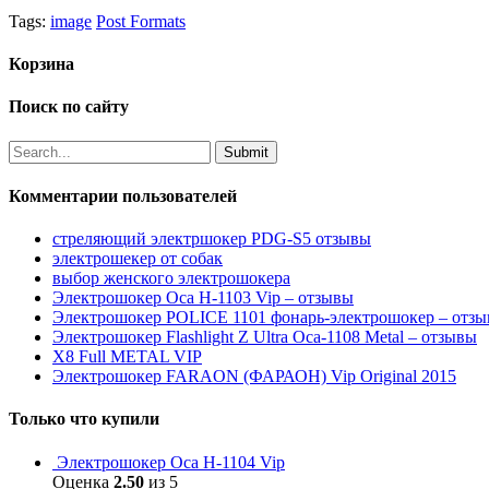
Tags:
image
Post Formats
Корзина
Поиск по сайту
Комментарии пользователей
стреляющий электршокер PDG-S5 отзывы
электрошекер от собак
выбор женского электрошокера
Электрошокер Оса H-1103 Vip – отзывы
Электрошокер POLICE 1101 фонарь-электрошокер – отз
Электрошокер Flashlight Z Ultra Оса-1108 Metal – отзывы
Х8 Full METAL VIP
Электрошокер FARAON (ФАРАОН) Vip Original 2015
Только что купили
Электрошокер Оса H-1104 Vip
Оценка
2.50
из 5