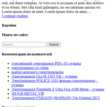
erat, sed diam voluptua. At vero eos et accusam et justo duo dolores
et ea rebum. Stet clita kasd gubergren, no sea takimata sanctus est
Lorem ipsum dolor sit amet. Lorem ipsum dolor sit amet,…
Continue reading
Корзина
Поиск по сайту
Комментарии пользователей
стреляющий электршокер PDG-S5 отзывы
электрошекер от собак
выбор женского электрошокера
Электрошокер Оса H-1103 Vip – отзывы
Электрошокер POLICE 1101 фонарь-электрошокер –
отзывы
Электрошокер Flashlight Z Ultra Оса-1108 Metal – отзывы
Х8 Full METAL VIP
Электрошокер FARAON (ФАРАОН) Vip Original 2015