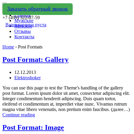
Заказать обратный звонок
Главная
+7 (499) 322-07-59
Мужские
Ваша корзина пуста
Женские
Отзывы
Контакты
Home
›
Post Formats
Post Format: Gallery
12.12.2013
Elektroshoker
You can use this page to test the Theme's handling of the gallery
post format. Lorem ipsum dolor sit amet, consectetur adipiscing elit.
Integer condimentum hendrerit adipiscing. Duis quam tortor,
eleifend et condimentum at, imperdiet vitae nunc. Vivamus rutrum
magna vitae libero venenatis, non pretium enim faucibus. (далее…)
Continue reading
Post Format: Image