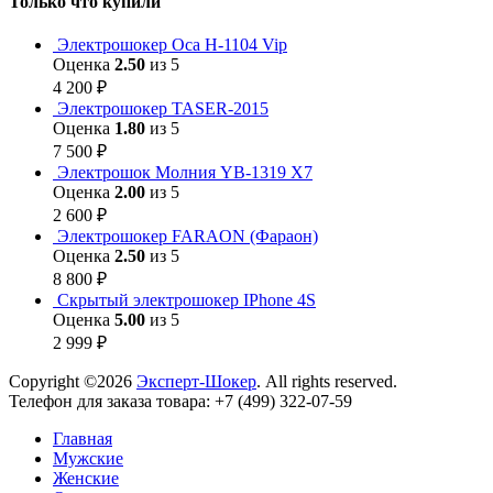
Только что купили
Электрошокер Оса H-1104 Vip
Оценка
2.50
из 5
4 200
₽
Электрошокер TASER-2015
Оценка
1.80
из 5
7 500
₽
Электрошок Молния YB-1319 Х7
Оценка
2.00
из 5
2 600
₽
Электрошокер FARAON (Фараон)
Оценка
2.50
из 5
8 800
₽
Скрытый электрошокер IPhone 4S
Оценка
5.00
из 5
2 999
₽
Copyright ©2026
Эксперт-Шокер
. All rights reserved.
Телефон для заказа товара: +7 (499) 322-07-59
Главная
Мужские
Женские