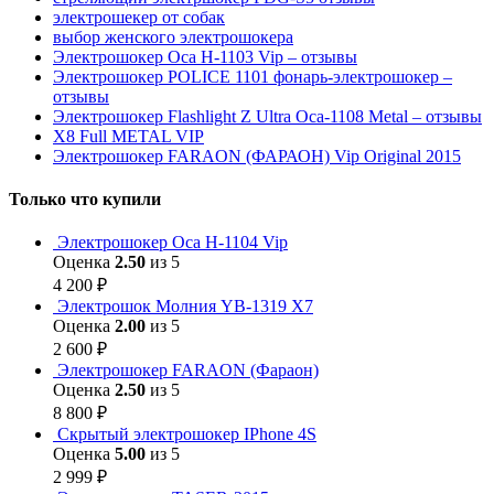
электрошекер от собак
выбор женского электрошокера
Электрошокер Оса H-1103 Vip – отзывы
Электрошокер POLICE 1101 фонарь-электрошокер –
отзывы
Электрошокер Flashlight Z Ultra Оса-1108 Metal – отзывы
Х8 Full METAL VIP
Электрошокер FARAON (ФАРАОН) Vip Original 2015
Только что купили
Электрошокер Оса H-1104 Vip
Оценка
2.50
из 5
4 200
₽
Электрошок Молния YB-1319 Х7
Оценка
2.00
из 5
2 600
₽
Электрошокер FARAON (Фараон)
Оценка
2.50
из 5
8 800
₽
Скрытый электрошокер IPhone 4S
Оценка
5.00
из 5
2 999
₽