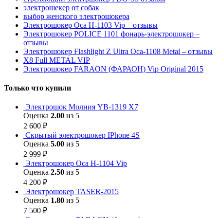
электрошекер от собак
выбор женского электрошокера
Электрошокер Оса H-1103 Vip – отзывы
Электрошокер POLICE 1101 фонарь-электрошокер –
отзывы
Электрошокер Flashlight Z Ultra Оса-1108 Metal – отзывы
Х8 Full METAL VIP
Электрошокер FARAON (ФАРАОН) Vip Original 2015
Только что купили
Электрошок Молния YB-1319 Х7
Оценка
2.00
из 5
2 600
₽
Скрытый электрошокер IPhone 4S
Оценка
5.00
из 5
2 999
₽
Электрошокер Оса H-1104 Vip
Оценка
2.50
из 5
4 200
₽
Электрошокер TASER-2015
Оценка
1.80
из 5
7 500
₽