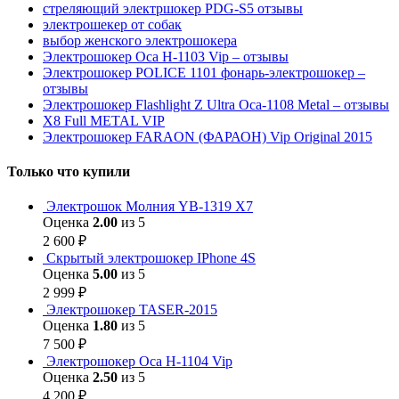
стреляющий электршокер PDG-S5 отзывы
электрошекер от собак
выбор женского электрошокера
Электрошокер Оса H-1103 Vip – отзывы
Электрошокер POLICE 1101 фонарь-электрошокер –
отзывы
Электрошокер Flashlight Z Ultra Оса-1108 Metal – отзывы
Х8 Full METAL VIP
Электрошокер FARAON (ФАРАОН) Vip Original 2015
Только что купили
Электрошок Молния YB-1319 Х7
Оценка
2.00
из 5
2 600
₽
Скрытый электрошокер IPhone 4S
Оценка
5.00
из 5
2 999
₽
Электрошокер TASER-2015
Оценка
1.80
из 5
7 500
₽
Электрошокер Оса H-1104 Vip
Оценка
2.50
из 5
4 200
₽