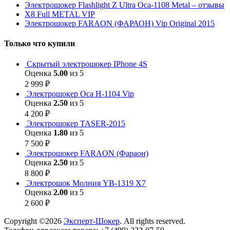
Электрошокер Flashlight Z Ultra Оса-1108 Metal – отзывы
Х8 Full METAL VIP
Электрошокер FARAON (ФАРАОН) Vip Original 2015
Только что купили
Скрытый электрошокер IPhone 4S
Оценка
5.00
из 5
2 999
₽
Электрошокер Оса H-1104 Vip
Оценка
2.50
из 5
4 200
₽
Электрошокер TASER-2015
Оценка
1.80
из 5
7 500
₽
Электрошокер FARAON (Фараон)
Оценка
2.50
из 5
8 800
₽
Электрошок Молния YB-1319 Х7
Оценка
2.00
из 5
2 600
₽
Copyright ©2026
Эксперт-Шокер
. All rights reserved.