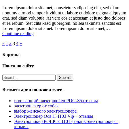
Lorem ipsum dolor sit amet, consetetur sadipscing elitr, sed diam
nonumy eirmod tempor invidunt ut labore et dolore magna aliquyam
erat, sed diam voluptua. At vero eos et accusam et justo duo dolores
et ea rebum. Stet clita kasd gubergren, no sea takimata sanctus est
Lorem ipsum dolor sit amet. Lorem ipsum dolor sit amet,…
Continue reading
«
1
2
3
4
»
Корзина
Поиск по сайту
Комментарии пользователей
стреляющий электршокер PDG-S5 отзывы
электрошекер от собак
выбор женского электрошокера
Электрошокер Оса H-1103 Vip – отзывы
Электрошокер POLICE 1101 фонарь-электрошокер –
отзывы