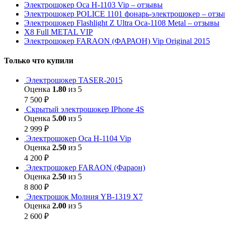
Электрошокер Оса H-1103 Vip – отзывы
Электрошокер POLICE 1101 фонарь-электрошокер – отз
Электрошокер Flashlight Z Ultra Оса-1108 Metal – отзывы
Х8 Full METAL VIP
Электрошокер FARAON (ФАРАОН) Vip Original 2015
Только что купили
Электрошокер TASER-2015
Оценка
1.80
из 5
7 500
₽
Скрытый электрошокер IPhone 4S
Оценка
5.00
из 5
2 999
₽
Электрошокер Оса H-1104 Vip
Оценка
2.50
из 5
4 200
₽
Электрошокер FARAON (Фараон)
Оценка
2.50
из 5
8 800
₽
Электрошок Молния YB-1319 Х7
Оценка
2.00
из 5
2 600
₽