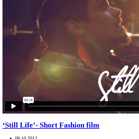
‘Still Life’- Short Fashion film
08.10.2012