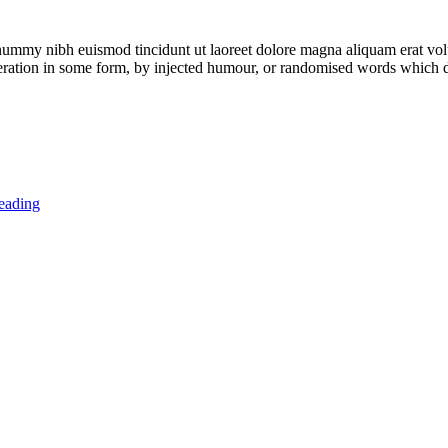
onummy nibh euismod tincidunt ut laoreet dolore magna aliquam erat vo
lteration in some form, by injected humour, or randomised words whic
eading