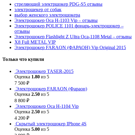
стреляющий электршокер PDG-S5 отзывы
электрошекер от собак
выбор женского электрошокера
Электрошокер Оса H-1103 Vip – отзывы
Электрошокер POLICE 1101 фонарь-электрошокер –
отзывы
Электрошокер Flashlight Z Ultra Оса-1108 Metal – отзывы
Х8 Full METAL VIP
Электрошокер FARAON (ФАРАОН) Vip Original 2015
Только что купили
Электрошокер TASER-2015
Оценка
1.80
из 5
7 500
₽
Электрошокер FARAON (Фараон)
Оценка
2.50
из 5
8 800
₽
Электрошокер Оса H-1104 Vip
Оценка
2.50
из 5
4 200
₽
Скрытый электрошокер IPhone 4S
Оценка
5.00
из 5