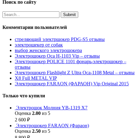
Поиск по сайту
Комментарии пользователей
стреляющий электршокер PDG-S5 отзывы
электрошекер от собак
выбор женского электрошокера
Электрошокер Оса H-1103 Vip – отзывы
Электрошокер POLICE 1101 фонарь-электрошокер –
отзывы
Электрошокер Flashlight Z Ultra Оса-1108 Metal – отзывы
Х8 Full METAL VIP
Электрошокер FARAON (ФАРАОН) Vip Original 2015
Только что купили
Электрошок Молния YB-1319 Х7
Оценка
2.00
из 5
2 600
₽
Электрошокер FARAON (Фараон)
Оценка
2.50
из 5
8 800
₽