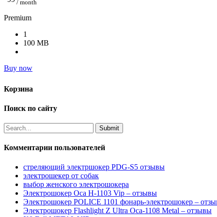
/ month
Premium
1
100 MB
Buy now
Корзина
Поиск по сайту
Комментарии пользователей
стреляющий электршокер PDG-S5 отзывы
электрошекер от собак
выбор женского электрошокера
Электрошокер Оса H-1103 Vip – отзывы
Электрошокер POLICE 1101 фонарь-электрошокер – отз
Электрошокер Flashlight Z Ultra Оса-1108 Metal – отзывы