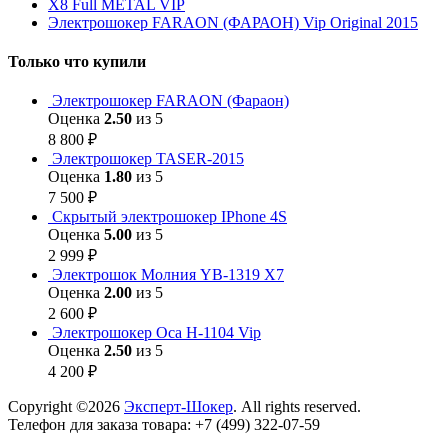
Х8 Full METAL VIP
Электрошокер FARAON (ФАРАОН) Vip Original 2015
Только что купили
Электрошокер FARAON (Фараон)
Оценка
2.50
из 5
8 800
₽
Электрошокер TASER-2015
Оценка
1.80
из 5
7 500
₽
Скрытый электрошокер IPhone 4S
Оценка
5.00
из 5
2 999
₽
Электрошок Молния YB-1319 Х7
Оценка
2.00
из 5
2 600
₽
Электрошокер Оса H-1104 Vip
Оценка
2.50
из 5
4 200
₽
Copyright ©2026
Эксперт-Шокер
. All rights reserved.
Телефон для заказа товара: +7 (499) 322-07-59