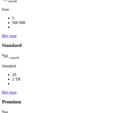
/ month
Free
5
500 MB
Buy now
Standard
$
69
/ month
Standard
20
2 TB
Buy now
Premium
$
99