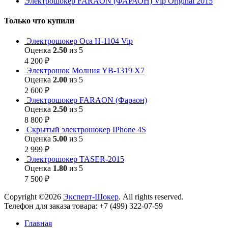
Электрошокер FARAON (ФАРАОН) Vip Original 2015
Только что купили
Электрошокер Оса H-1104 Vip
Оценка
2.50
из 5
4 200
₽
Электрошок Молния YB-1319 Х7
Оценка
2.00
из 5
2 600
₽
Электрошокер FARAON (Фараон)
Оценка
2.50
из 5
8 800
₽
Скрытый электрошокер IPhone 4S
Оценка
5.00
из 5
2 999
₽
Электрошокер TASER-2015
Оценка
1.80
из 5
7 500
₽
Copyright ©2026
Эксперт-Шокер
. All rights reserved.
Телефон для заказа товара: +7 (499) 322-07-59
Главная