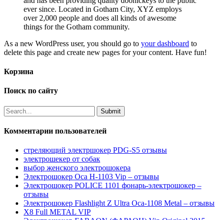
and has been providing quality doohickeys to the public
ever since. Located in Gotham City, XYZ employs
over 2,000 people and does all kinds of awesome
things for the Gotham community.
As a new WordPress user, you should go to
your dashboard
to
delete this page and create new pages for your content. Have fun!
Корзина
Поиск по сайту
Комментарии пользователей
стреляющий электршокер PDG-S5 отзывы
электрошекер от собак
выбор женского электрошокера
Электрошокер Оса H-1103 Vip – отзывы
Электрошокер POLICE 1101 фонарь-электрошокер –
отзывы
Электрошокер Flashlight Z Ultra Оса-1108 Metal – отзывы
Х8 Full METAL VIP