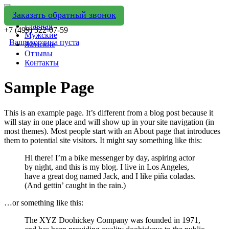
Заказать обратный звонок
Главная
+7 (499) 322-07-59
Мужские
Ваша корзина пуста
Женские
Отзывы
Контакты
Sample Page
This is an example page. It’s different from a blog post because it
will stay in one place and will show up in your site navigation (in
most themes). Most people start with an About page that introduces
them to potential site visitors. It might say something like this:
Hi there! I’m a bike messenger by day, aspiring actor
by night, and this is my blog. I live in Los Angeles,
have a great dog named Jack, and I like piña coladas.
(And gettin’ caught in the rain.)
…or something like this:
The XYZ Doohickey Company was founded in 1971,