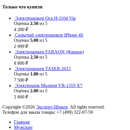
Только что купили
Электрошокер Оса H-1104 Vip
Оценка
2.50
из 5
4 200
₽
Скрытый электрошокер IPhone 4S
Оценка
5.00
из 5
2 999
₽
Электрошокер FARAON (Фараон)
Оценка
2.50
из 5
8 800
₽
Электрошокер TASER-2015
Оценка
1.80
из 5
7 500
₽
Электрошок Молния YB-1319 Х7
Оценка
2.00
из 5
2 600
₽
Copyright ©2026
Эксперт-Шокер
. All rights reserved.
Телефон для заказа товара: +7 (499) 322-07-59
Главная
Мужские