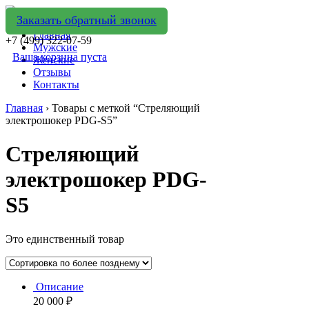
Заказать обратный звонок
Главная
+7 (499) 322-07-59
Мужские
Ваша корзина пуста
Женские
Отзывы
Контакты
Главная
› Товары с меткой “Стреляющий
электрошокер PDG-S5”
Стреляющий
электрошокер PDG-
S5
Это единственный товар
Описание
20 000
₽