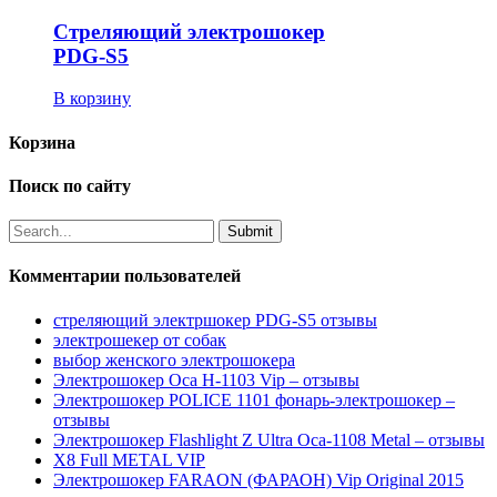
Стреляющий электрошокер
PDG-S5
В корзину
Корзина
Поиск по сайту
Комментарии пользователей
стреляющий электршокер PDG-S5 отзывы
электрошекер от собак
выбор женского электрошокера
Электрошокер Оса H-1103 Vip – отзывы
Электрошокер POLICE 1101 фонарь-электрошокер –
отзывы
Электрошокер Flashlight Z Ultra Оса-1108 Metal – отзывы
Х8 Full METAL VIP
Электрошокер FARAON (ФАРАОН) Vip Original 2015