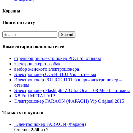
Корзина
Поиск по сайту
Комментарии пользователей
стреляющий электршокер PDG-S5 отзывы
электрошекер от собак
выбор женского электрошокера
Электрошокер Оса H-1103 Vip – отзывы
Электрошокер POLICE 1101 фонарь-электрошокер –
отзывы
Электрошокер Flashlight Z Ultra Оса-1108 Metal – отзывы
Х8 Full METAL VIP
Электрошокер FARAON (ФАРАОН) Vip Original 2015
Только что купили
Электрошокер FARAON (Фараон)
Оценка
2.50
из 5