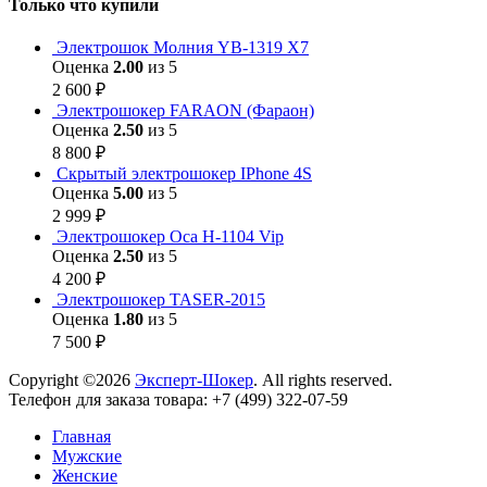
Только что купили
Электрошок Молния YB-1319 Х7
Оценка
2.00
из 5
2 600
₽
Электрошокер FARAON (Фараон)
Оценка
2.50
из 5
8 800
₽
Скрытый электрошокер IPhone 4S
Оценка
5.00
из 5
2 999
₽
Электрошокер Оса H-1104 Vip
Оценка
2.50
из 5
4 200
₽
Электрошокер TASER-2015
Оценка
1.80
из 5
7 500
₽
Copyright ©2026
Эксперт-Шокер
. All rights reserved.
Телефон для заказа товара: +7 (499) 322-07-59
Главная
Мужские
Женские