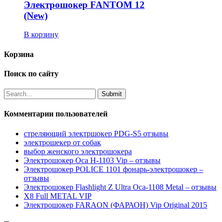
Электрошокер FANTOM 12
(New)
В корзину
Корзина
Поиск по сайту
Комментарии пользователей
стреляющий электршокер PDG-S5 отзывы
электрошекер от собак
выбор женского электрошокера
Электрошокер Оса H-1103 Vip – отзывы
Электрошокер POLICE 1101 фонарь-электрошокер –
отзывы
Электрошокер Flashlight Z Ultra Оса-1108 Metal – отзывы
Х8 Full METAL VIP
Электрошокер FARAON (ФАРАОН) Vip Original 2015