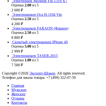
Электрошок Молния YB-1319 Х7
Оценка
2.00
из 5
2 600
₽
Электрошокер Оса H-1104 Vip
Оценка
2.50
из 5
4 200
₽
Электрошокер FARAON (Фараон)
Оценка
2.50
из 5
8 800
₽
Скрытый электрошокер IPhone 4S
Оценка
5.00
из 5
2 999
₽
Электрошокер TASER-2015
Оценка
1.80
из 5
7 500
₽
Copyright ©2026
Эксперт-Шокер
. All rights reserved.
Телефон для заказа товара: +7 (499) 322-07-59
Главная
Мужские
Женские
Отзывы
Контакты