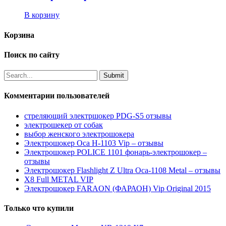
В корзину
Корзина
Поиск по сайту
Комментарии пользователей
стреляющий электршокер PDG-S5 отзывы
электрошекер от собак
выбор женского электрошокера
Электрошокер Оса H-1103 Vip – отзывы
Электрошокер POLICE 1101 фонарь-электрошокер –
отзывы
Электрошокер Flashlight Z Ultra Оса-1108 Metal – отзывы
Х8 Full METAL VIP
Электрошокер FARAON (ФАРАОН) Vip Original 2015
Только что купили