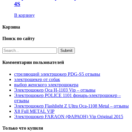
4S
В корзину
Корзина
Поиск по сайту
Комментарии пользователей
стреляющий электршокер PDG-S5 отзывы
электрошекер от собак
выбор женского электрошокера
Электрошокер Оса H-1103 Vip – отзывы
Электрошокер POLICE 1101 фонарь-электрошокер –
отзывы
Электрошокер Flashlight Z Ultra Оса-1108 Metal – отзывы
Х8 Full METAL VIP
Электрошокер FARAON (ФАРАОН) Vip Original 2015
Только что купили